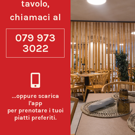
tavolo,
chiamaci al
079 973
3022
...oppure scarica
l'app
per prenotare i tuoi
piatti preferiti.